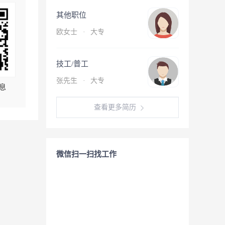
其他职位
欧女士
·
大专
技工/普工
张先生
·
大专
息
查看更多简历
微信扫一扫找工作