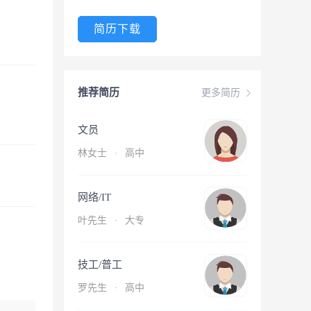
简历下载
推荐简历
更多简历
文员
林女士
·
高中
网络/IT
叶先生
·
大专
技工/普工
罗先生
·
高中